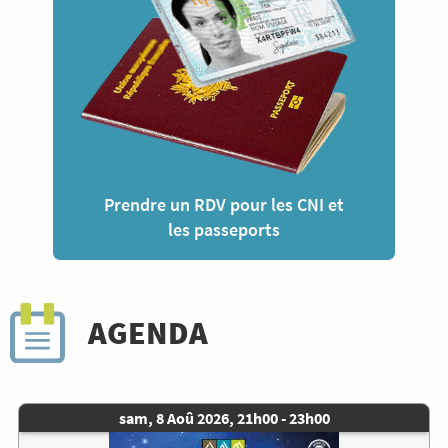
Prendre un RDV pour les CNI et
les passeports
AGENDA
Date
sam, 8 Aoû 2026, 21h00
-
23h00
de
Image