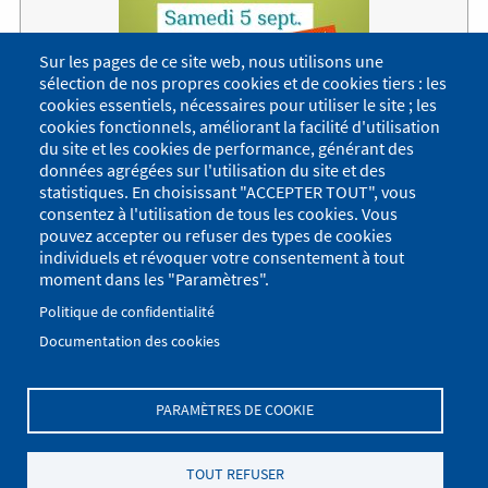
Sur les pages de ce site web, nous utilisons une
sélection de nos propres cookies et de cookies tiers : les
cookies essentiels, nécessaires pour utiliser le site ; les
cookies fonctionnels, améliorant la facilité d'utilisation
du site et les cookies de performance, générant des
Forum des associations à Crêts en Belledonne
données agrégées sur l'utilisation du site et des
Au complexe sportif de Crêts en Belledonne.
statistiques. En choisissant "ACCEPTER TOUT", vous
consentez à l'utilisation de tous les cookies. Vous
Repli au gymnase et boulodromes en cas de mauvais
pouvez accepter ou refuser des types de cookies
temps.
individuels et révoquer votre consentement à tout
Lire la suite
moment dans les "Paramètres".
Politique de confidentialité
Voir tous les événements de l'agenda
Documentation des cookies
PARAMÈTRES DE COOKIE
Menu
Se connecter
du
Menu
TOUT REFUSER
Plan du site
Politique de confidentialité