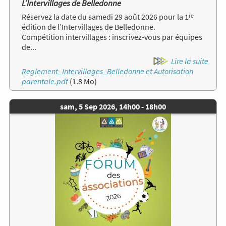
L’Intervillages de Belledonne
Réservez la date du samedi 29 août 2026 pour la 1ʳᵉ
édition de l’Intervillages de Belledonne.
Compétition intervillages : inscrivez-vous par équipes
de...
Lire la suite
Document
Reglement_Intervillages_Belledonne et Autorisation
parentale.pdf
(1.8 Mo)
Date
sam, 5 Sep 2026, 14h00
-
18h00
de
Image
l'évènement