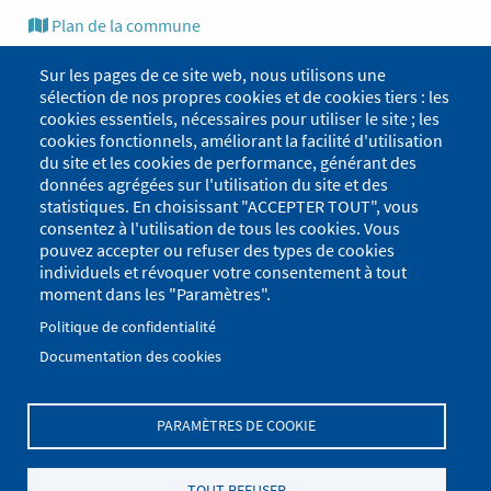
Plan de la commune
Urbanisme
Tog
Sur les pages de ce site web, nous utilisons une
sélection de nos propres cookies et de cookies tiers : les
Environnement
Tog
cookies essentiels, nécessaires pour utiliser le site ; les
cookies fonctionnels, améliorant la facilité d'utilisation
Ordures ménagères et déchèterie
Tog
du site et les cookies de performance, générant des
données agrégées sur l'utilisation du site et des
Citoyenneté
statistiques. En choisissant "ACCEPTER TOUT", vous
consentez à l'utilisation de tous les cookies. Vous
Annuaire économique
pouvez accepter ou refuser des types de cookies
individuels et révoquer votre consentement à tout
Sécurité
Tog
moment dans les "Paramètres".
Concours photos
Politique de confidentialité
Documentation des cookies
Les marchés de plein air
Tog
PARAMÈTRES DE COOKIE
Menu
Se connecter
du
TOUT REFUSER