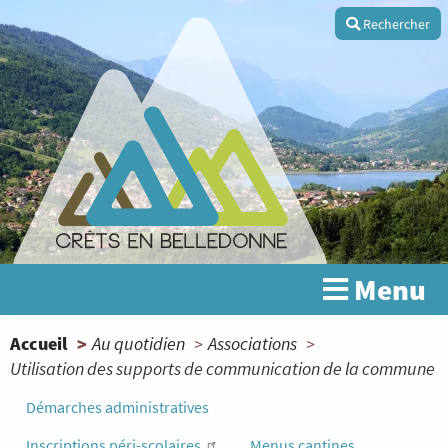
Aller
Rechercher
au
contenu
principal
Menu
You
Accueil
Au quotidien
Associations
Utilisation des supports de communication de la commune
are
here
Démarches administratives
Inscriptions péri-scolaires
Menus cantines