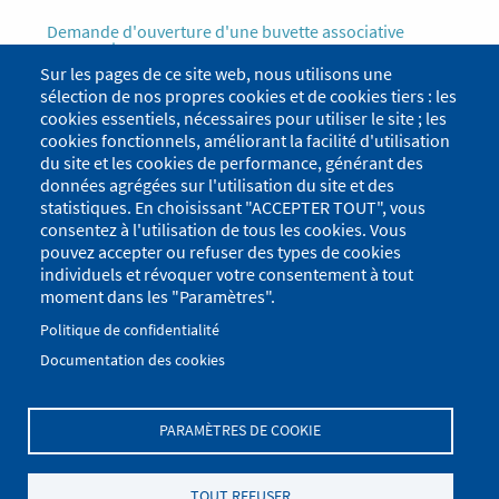
Demande d'ouverture d'une buvette associative
temporaire
Sur les pages de ce site web, nous utilisons une
Déclaration préalable d'une vente au déballage
sélection de nos propres cookies et de cookies tiers : les
cookies essentiels, nécessaires pour utiliser le site ; les
Utilisation des supports de communication de la
cookies fonctionnels, améliorant la facilité d'utilisation
commune
du site et les cookies de performance, générant des
données agrégées sur l'utilisation du site et des
Médiathèque
statistiques. En choisissant "ACCEPTER TOUT", vous
consentez à l'utilisation de tous les cookies. Vous
Location de salles et matériel
pouvez accepter ou refuser des types de cookies
individuels et révoquer votre consentement à tout
CCAS
moment dans les "Paramètres".
Aide et écoute
Politique de confidentialité
Documentation des cookies
Le logement
PARAMÈTRES DE COOKIE
Menu
Se connecter
du
TOUT REFUSER