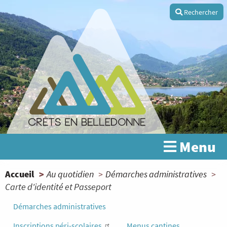
Aller
Rechercher
au
contenu
principal
Menu
You
Accueil
Au quotidien
Démarches administratives
Carte d'identité et Passeport
are
here
Démarches administratives
Inscriptions péri-scolaires
Menus cantines