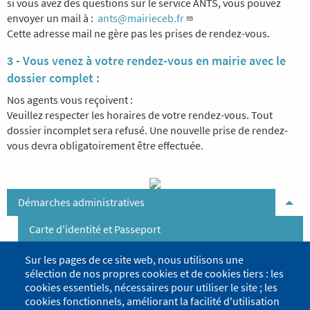
si vous avez des questions sur le service ANTS, vous pouvez
envoyer un mail à :
ants@mairieceb.fr
Cette adresse mail ne gère pas les prises de rendez-vous.
3 - Vous venez à votre rendez-vous en mairie avec le
dossier complet :
Nos agents vous reçoivent :
Veuillez respecter les horaires de votre rendez-vous. Tout
dossier incomplet sera refusé. Une nouvelle prise de rendez-
vous devra obligatoirement être effectuée.
Démarches administratives
Tog
Carte d'identité et Passeport
Enfance
Tog
Sur les pages de ce site web, nous utilisons une
sélection de nos propres cookies et de cookies tiers : les
Agence postale communale
cookies essentiels, nécessaires pour utiliser le site ; les
cookies fonctionnels, améliorant la facilité d'utilisation
Associations