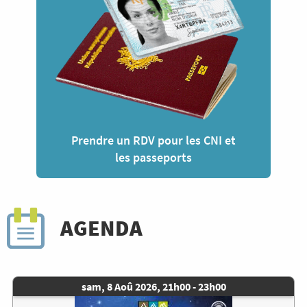
Prendre un RDV pour les CNI et
les passeports
AGENDA
Date
sam, 8 Aoû 2026, 21h00
-
23h00
de
Image