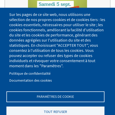
Sur les pages de ce site web, nous utilisons une
sélection de nos propres cookies et de cookies tiers : les
cookies essentiels, nécessaires pour utiliser le site ; les
cookies fonctionnels, améliorant la facilité d'utilisation
du site et les cookies de performance, générant des
Forum des associations à Crêts en Belledonne
données agrégées sur l'utilisation du site et des
Au complexe sportif de Crêts en Belledonne.
statistiques. En choisissant "ACCEPTER TOUT", vous
consentez à l'utilisation de tous les cookies. Vous
Repli au gymnase et boulodromes en cas de mauvais
pouvez accepter ou refuser des types de cookies
temps.
individuels et révoquer votre consentement à tout
Lire la suite
moment dans les "Paramètres".
Politique de confidentialité
Voir tous les événements de l'agenda
Documentation des cookies
PARAMÈTRES DE COOKIE
Menu
Se connecter
du
Menu
TOUT REFUSER
Plan du site
Politique de confidentialité