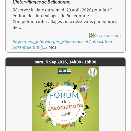
L’Intervillages de Belledonne
Réservez la date du samedi 29 août 2026 pour la 1ʳᵉ
édition de l’Intervillages de Belledonne.
Compétition intervillages : inscrivez-vous par équipes
de...
Lire la suite
Document
Reglement_Intervillages_Belledonne et Autorisation
parentale.pdf
(1.8 Mo)
Date
sam, 5 Sep 2026, 14h00
-
18h00
de
Image
l'évènement