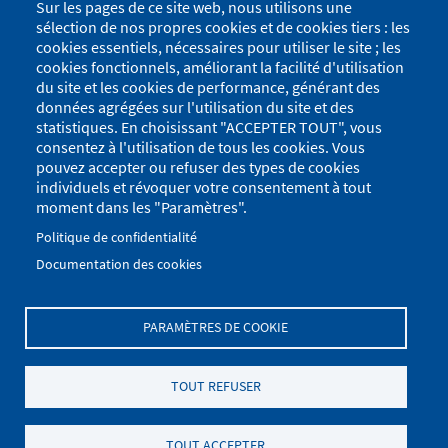
Sur les pages de ce site web, nous utilisons une
sélection de nos propres cookies et de cookies tiers : les
Commémoration du 19 mars
cookies essentiels, nécessaires pour utiliser le site ; les
cookies fonctionnels, améliorant la facilité d'utilisation
du site et les cookies de performance, générant des
Le 19 Mars aura lieu la Journée Nationale du Souvenir et
données agrégées sur l'utilisation du site et des
du Recueillement à la Mémoire des Victimes civiles et
statistiques. En choisissant "ACCEPTER TOUT", vous
Militaires de la Guerre d’Algérie et des Combats au
consentez à l'utilisation de tous les cookies. Vous
Maroc et en Tunisie.
pouvez accepter ou refuser des types de cookies
La commune organise le 60eme Anniversaire du Cessez
individuels et révoquer votre consentement à tout
le Feu en Algérie par une cérémonie commémorative.
moment dans les "Paramètres".
Rendez-vous à 9h45 sur la place de la mairie, pour
suivre le défilé.
Politique de confidentialité
Documentation des cookies
PARAMÈTRES DE COOKIE
Menu
Se connecter
du
Menu
TOUT REFUSER
Plan du site
Politique de confidentialité
compte
Pied
de
Mentions Légales
Paramètres des cookies
de
TOUT ACCEPTER