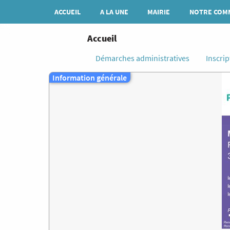
Aller
Navigation
ACCUEIL
A LA UNE
MAIRIE
NOTRE COM
au
principale
contenu
principal
You
Accueil
are
Démarches administratives
Inscrip
here
Information générale
I