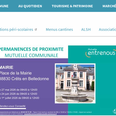
MUNE
AU QUOTIDIEN
TOURISME & PATRIMOINE
MARCHÉ
tions péri-scolaires
Menus cantines
ALSH
Associati
mage