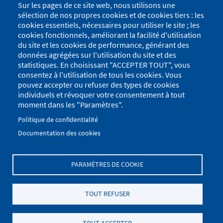
Sur les pages de ce site web, nous utilisons une
sélection de nos propres cookies et de cookies tiers : les
cookies essentiels, nécessaires pour utiliser le site ; les
Steelmag
cookies fonctionnels, améliorant la facilité d'utilisation
du site et les cookies de performance, générant des
données agrégées sur l'utilisation du site et des
La société STEELMAG (en partenariat avec un bureau d'étude
statistiques. En choisissant "ACCEPTER TOUT", vous
mandaté par la CCLG) a pu mettre en place les moyens nécessaires à
consentez à l'utilisation de tous les cookies. Vous
la vidange du bassin et au confinement des réseaux. Par arrêté
préfectoral l'entreprise est autorisée à reprendre son activité de
pouvez accepter ou refuser des types de cookies
calcination.
individuels et révoquer votre consentement à tout
Les prochaines échéances pour lever les mises en demeures toujours
moment dans les "Paramètres".
en cours sont : le 1er octobre 2021 (gestion et mise aux normes
des rejets
aqueux
) et le 1er janvier 2022 (gestion et mise aux normes
Politique de confidentialité
des rejets
atmosphériques
)
Documentation des cookies
PARAMÈTRES DE COOKIE
Menu
Se connecter
du
Menu
TOUT REFUSER
Plan du site
Politique de confidentialité
compte
Pied
de
Mentions Légales
Paramètres des cookies