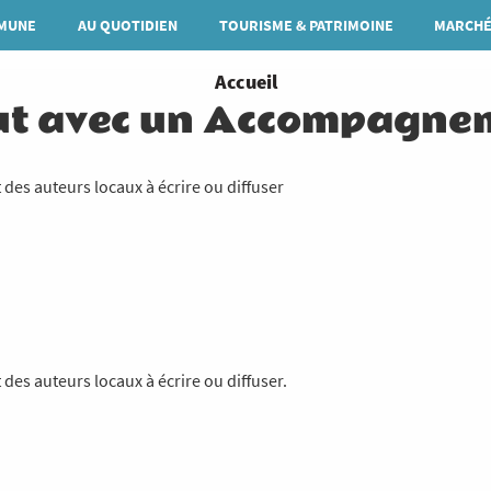
MUNE
AU QUOTIDIEN
TOURISME & PATRIMOINE
MARCHÉ
You
Accueil
ut avec un Accompagne
are
here
t des auteurs locaux à écrire ou diffuser
 des auteurs locaux à écrire ou diffuser.