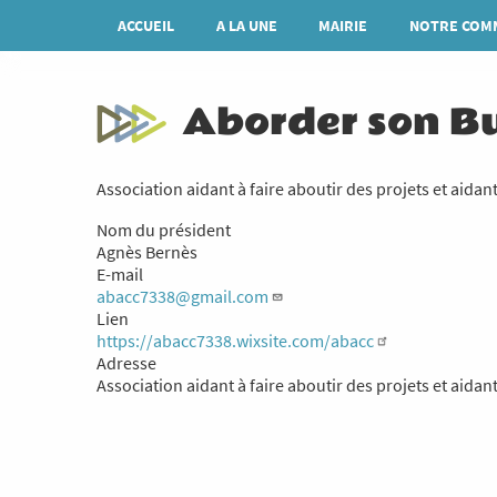
Aller
Navigation
ACCUEIL
A LA UNE
MAIRIE
NOTRE COM
au
principale
contenu
principal
Aborder son B
Association aidant à faire aboutir des projets et aidan
Nom du président
Agnès Bernès
E-mail
abacc7338@gmail.com
Lien
https://abacc7338.wixsite.com/abacc
Adresse
Association aidant à faire aboutir des projets et aidant