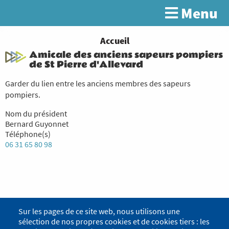
Aller
Menu
Rechercher
au
contenu
principal
You
Accueil
Amicale des anciens sapeurs pompiers
are
de St Pierre d'Allevard
here
Garder du lien entre les anciens membres des sapeurs
pompiers.
Nom du président
Bernard Guyonnet
Téléphone(s)
06 31 65 80 98
Sur les pages de ce site web, nous utilisons une
sélection de nos propres cookies et de cookies tiers : les