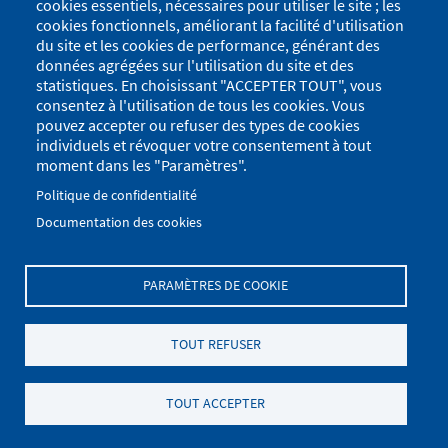
cookies essentiels, nécessaires pour utiliser le site ; les
cookies fonctionnels, améliorant la facilité d'utilisation
du site et les cookies de performance, générant des
données agrégées sur l'utilisation du site et des
statistiques. En choisissant "ACCEPTER TOUT", vous
consentez à l'utilisation de tous les cookies. Vous
pouvez accepter ou refuser des types de cookies
individuels et révoquer votre consentement à tout
moment dans les "Paramètres".
Politique de confidentialité
Documentation des cookies
PARAMÈTRES DE COOKIE
Menu
Se connecter
du
Menu
TOUT REFUSER
Plan du site
Politique de confidentialité
compte
Pied
de
Mentions Légales
Paramètres des cookies
de
TOUT ACCEPTER
l'utilisateur
.
page