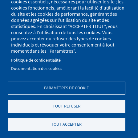
cookies essentiels, nécessaires pour utiliser le site ; les
cookies fonctionnels, améliorant la facilité d'utilisation
du site et les cookies de performance, générant des
données agrégées sur l'utilisation du site et des
statistiques. En choisissant "ACCEPTER TOUT", vous
consentez à l'utilisation de tous les cookies. Vous
pouvez accepter ou refuser des types de cookies
individuels et révoquer votre consentement à tout
moment dans les "Paramètres".
Politique de confidentialité
Documentation des cookies
PARAMÈTRES DE COOKIE
Menu
Se connecter
du
Menu
TOUT REFUSER
Plan du site
Politique de confidentialité
compte
Pied
de
Mentions Légales
Paramètres des cookies
de
TOUT ACCEPTER
l'utilisateur
.
page