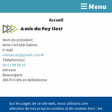
Aller
Menu
Rechercher
au
contenu
principal
You
Accueil
are
Amis du Fay (les)
here
Nom du président
Mme CASSAR Sabine
E-mail
sabcassar@gmail.com
Téléphone(s)
06 63 98 99 16
Adresse
Beauregard
38570 Crêts en Belledonne
Sur les pages de ce site web, nous utilisons une
sélection de nos propres cookies et de cookies tiers : les