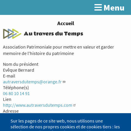
Aller
Menu
Rechercher
au
contenu
principal
You
Accueil
are
Au travers du Temps
here
Association Patrimoniale pour mettre en valeur et garder
memoire de l'histoire du patrimoine
Nom du président
Evêque Bernard
E-mail
autraversdutemps@orange.fr
Téléphone(s)
06 80 10 14 91
Lien
http://www.autraversdutemps.com
Adresse
135 rue de la Charrière
Sur les pages de ce site web, nous utilisons une
Saint-Pierre-d'Allevard
sélection de nos propres cookies et de cookies tiers : les
38830 CRETS EN BELLEDONNE