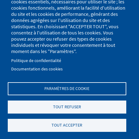
cookies essentiels, nécessaires pour utiliser le site ; les
cookies fonctionnels, améliorant la facilité d'utilisation
du site et les cookies de performance, générant des
données agrégées sur l'utilisation du site et des
statistiques. En choisissant "ACCEPTER TOUT", vous
consentez à l'utilisation de tous les cookies. Vous
pouvez accepter ou refuser des types de cookies
individuels et révoquer votre consentement à tout
moment dans les "Paramètres".
Politique de confidentialité
Documentation des cookies
PARAMÈTRES DE COOKIE
Menu
Se connecter
du
Menu
TOUT REFUSER
Plan du site
Politique de confidentialité
compte
Pied
de
Mentions Légales
Paramètres des cookies
de
TOUT ACCEPTER
l'utilisateur
.
page