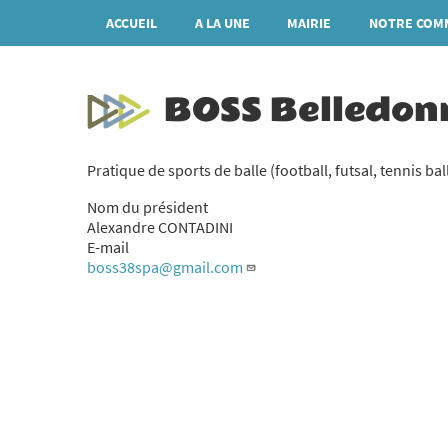
Aller
Navigation
ACCUEIL
A LA UNE
MAIRIE
NOTRE COM
au
principale
contenu
principal
BOSS Belledon
Pratique de sports de balle (football, futsal, tennis bal
Nom du président
Alexandre CONTADINI
E-mail
boss38spa@gmail.com