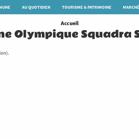
MUNE
AU QUOTIDIEN
TOURISME & PATRIMOINE
MARCHÉ
You
Accueil
ne Olympique Squadra S
are
here
lon).