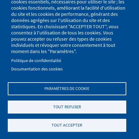
cookies essentiels, nécessaires pour utiliser le site ; les
cookies fonctionnels, améliorant la facilité d'utilisation
du site et les cookies de performance, générant des
données agrégées sur l'utilisation du site et des
statistiques. En choisissant "ACCEPTER TOUT", vous
consentez à l'utilisation de tous les cookies. Vous
pouvez accepter ou refuser des types de cookies
individuels et révoquer votre consentement à tout
moment dans les "Paramètres".
Politique de confidentialité
Documentation des cookies
PARAMÈTRES DE COOKIE
Menu
Se connecter
du
Menu
TOUT REFUSER
Plan du site
Politique de confidentialité
compte
Pied
de
Mentions Légales
Paramètres des cookies
de
TOUT ACCEPTER
l'utilisateur
.
page