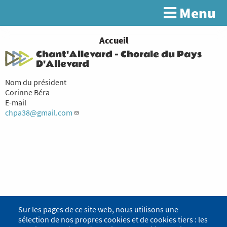
Aller
Menu
Rechercher
au
contenu
principal
You
Accueil
Chant'Allevard - Chorale du Pays
are
D'Allevard
here
Nom du président
Corinne Béra
E-mail
chpa38@gmail.com
Sur les pages de ce site web, nous utilisons une
sélection de nos propres cookies et de cookies tiers : les