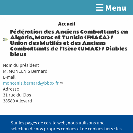
Aller
Menu
Rechercher
au
contenu
principal
You
Accueil
Fédération des Anciens Combattants en
are
Algérie, Maroc et Tunisie (FNACA) /
here
Union des Mutilés et des Anciens
Combattants de l'Isère (UMAC) / Diables
bleus
Nom du président
M. MONCENIS Bernard
E-mail
moncenis.bernard@bbox.fr
Adresse
31 rue du Clos
38580 Allevard
Sur les pages de ce site web, nous utilisons une
sélection de nos propres cookies et de cookies tiers : les