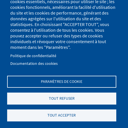
cookies essentiels, nécessaires pour utiliser le site ; les
cookies fonctionnels, améliorant la facilité d'utilisation
du site et les cookies de performance, générant des
données agrégées sur l'utilisation du site et des
statistiques. En choisissant "ACCEPTER TOUT", vous
consentez à l'utilisation de tous les cookies. Vous
pouvez accepter ou refuser des types de cookies
individuels et révoquer votre consentement à tout
moment dans les "Paramètres".
Politique de confidentialité
Documentation des cookies
PARAMÈTRES DE COOKIE
Menu
Se connecter
du
Menu
TOUT REFUSER
Plan du site
Politique de confidentialité
compte
Pied
de
Mentions Légales
Paramètres des cookies
de
TOUT ACCEPTER
l'utilisateur
.
page