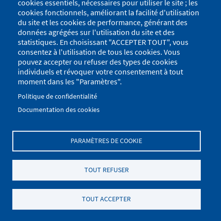
cookies essentiels, nécessaires pour utiliser le site ; les
cookies fonctionnels, améliorant la facilité d'utilisation
du site et les cookies de performance, générant des
données agrégées sur l'utilisation du site et des
statistiques. En choisissant "ACCEPTER TOUT", vous
consentez à l'utilisation de tous les cookies. Vous
pouvez accepter ou refuser des types de cookies
individuels et révoquer votre consentement à tout
moment dans les "Paramètres".
Politique de confidentialité
Documentation des cookies
PARAMÈTRES DE COOKIE
Menu
Se connecter
du
Menu
TOUT REFUSER
Plan du site
Politique de confidentialité
compte
Pied
de
Mentions Légales
Paramètres des cookies
de
TOUT ACCEPTER
l'utilisateur
.
page