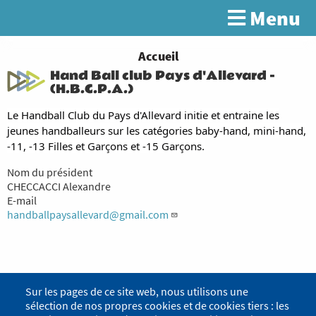
Aller
Menu
Rechercher
au
contenu
principal
You
Accueil
Hand Ball club Pays d'Allevard -
are
(H.B.C.P.A.)
here
Le Handball Club du Pays d'Allevard initie et entraine les
jeunes handballeurs sur les catégories baby-hand, mini-hand,
-11, -13 Filles et Garçons et -15 Garçons.
Nom du président
CHECCACCI Alexandre
E-mail
handballpaysallevard@gmail.com
Sur les pages de ce site web, nous utilisons une
sélection de nos propres cookies et de cookies tiers : les