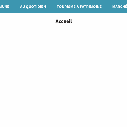
MUNE
AU QUOTIDIEN
TOURISME & PATRIMOINE
MARCHÉ
You
Accueil
are
here