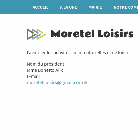
Aller
Navigation
ACCUEIL
A LA UNE
MAIRIE
NOTRE COM
au
principale
contenu
principal
Moretel Loisirs
Favoriser les activités socio-culturelles et de loisirs
Nom du président
Mme Bonetto Alix
E-mail
moretel.loisirs@gmail.com