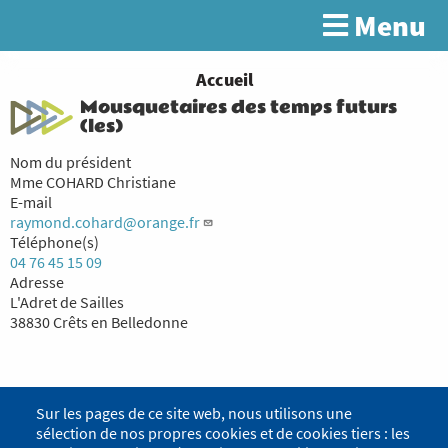
Aller
Menu
Rechercher
au
contenu
principal
You
Accueil
Mousquetaires des temps futurs
are
(les)
here
Nom du président
Mme COHARD Christiane
E-mail
raymond.cohard@orange.fr
Téléphone(s)
04 76 45 15 09
Adresse
L'Adret de Sailles
38830 Crêts en Belledonne
Sur les pages de ce site web, nous utilisons une
sélection de nos propres cookies et de cookies tiers : les