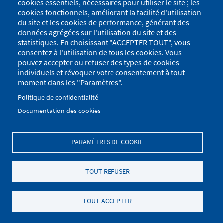
cookies essentiels, nécessaires pour utiliser le site ; les
cookies fonctionnels, améliorant la facilité d'utilisation
du site et les cookies de performance, générant des
données agrégées sur l'utilisation du site et des
statistiques. En choisissant "ACCEPTER TOUT", vous
consentez à l'utilisation de tous les cookies. Vous
pouvez accepter ou refuser des types de cookies
individuels et révoquer votre consentement à tout
moment dans les "Paramètres".
Politique de confidentialité
Documentation des cookies
PARAMÈTRES DE COOKIE
Menu
Se connecter
du
Menu
TOUT REFUSER
Plan du site
Politique de confidentialité
compte
Pied
de
Mentions Légales
Paramètres des cookies
de
TOUT ACCEPTER
l'utilisateur
.
page