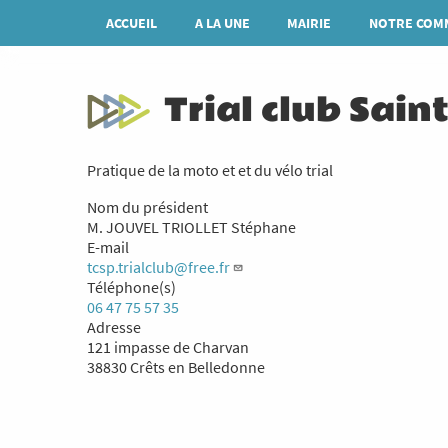
Aller
Navigation
ACCUEIL
A LA UNE
MAIRIE
NOTRE COM
au
principale
contenu
principal
Trial club Sain
Pratique de la moto et et du vélo trial
Nom du président
M. JOUVEL TRIOLLET Stéphane
E-mail
tcsp.trialclub@free.fr
Téléphone(s)
06 47 75 57 35
Adresse
121 impasse de Charvan
38830 Crêts en Belledonne