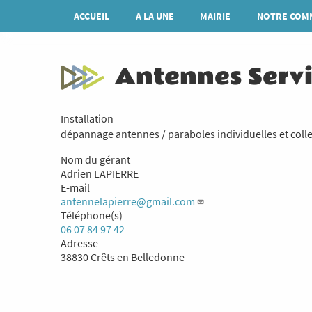
Aller
Navigation
ACCUEIL
A LA UNE
MAIRIE
NOTRE COM
au
principale
contenu
principal
Antennes Serv
Installation
dépannage antennes / paraboles individuelles et colle
Nom du gérant
Adrien LAPIERRE
E-mail
antennelapierre@gmail.com
Téléphone(s)
06 07 84 97 42
Adresse
38830 Crêts en Belledonne