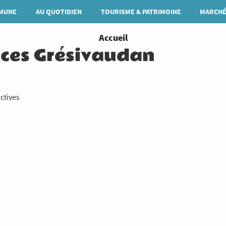
MUNE
AU QUOTIDIEN
TOURISME & PATRIMOINE
MARCHÉ
You
Accueil
ices Grésivaudan
are
here
ctives