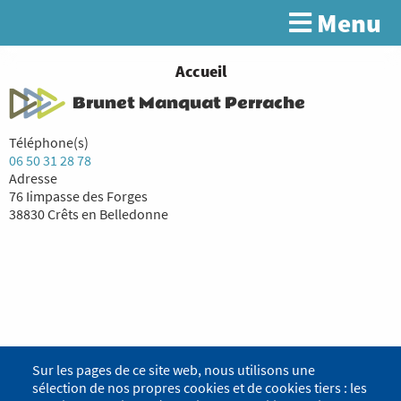
Aller
Menu
Rechercher
au
contenu
principal
You
Accueil
are
Brunet Manquat Perrache
here
Téléphone(s)
06 50 31 28 78
Adresse
76 Iimpasse des Forges
38830 Crêts en Belledonne
Sur les pages de ce site web, nous utilisons une
sélection de nos propres cookies et de cookies tiers : les