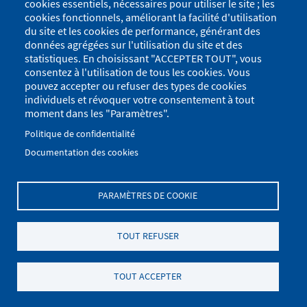
cookies essentiels, nécessaires pour utiliser le site ; les
cookies fonctionnels, améliorant la facilité d'utilisation
du site et les cookies de performance, générant des
données agrégées sur l'utilisation du site et des
statistiques. En choisissant "ACCEPTER TOUT", vous
consentez à l'utilisation de tous les cookies. Vous
pouvez accepter ou refuser des types de cookies
individuels et révoquer votre consentement à tout
moment dans les "Paramètres".
Politique de confidentialité
Documentation des cookies
PARAMÈTRES DE COOKIE
Menu
Se connecter
du
Menu
TOUT REFUSER
Plan du site
Politique de confidentialité
compte
Pied
de
Mentions Légales
Paramètres des cookies
de
TOUT ACCEPTER
l'utilisateur
.
page