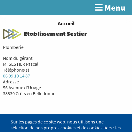
Aller
Menu
Rechercher
au
contenu
principal
You
Accueil
are
Etablissement Sestier
here
Plomberie
Nom du gérant
M. SESTIER Pascal
Téléphone(s)
06 09 10 14 87
Adresse
56 Avenue d'Uriage
38830 Crêts en Belledonne
Sur les pages de ce site web, nous utilisons une
sélection de nos propres cookies et de cookies tiers : les