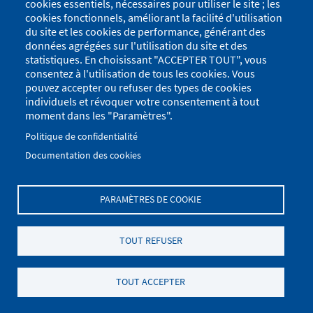
cookies essentiels, nécessaires pour utiliser le site ; les
cookies fonctionnels, améliorant la facilité d'utilisation
du site et les cookies de performance, générant des
données agrégées sur l'utilisation du site et des
statistiques. En choisissant "ACCEPTER TOUT", vous
consentez à l'utilisation de tous les cookies. Vous
pouvez accepter ou refuser des types de cookies
individuels et révoquer votre consentement à tout
moment dans les "Paramètres".
Politique de confidentialité
Documentation des cookies
PARAMÈTRES DE COOKIE
Menu
Se connecter
du
Menu
TOUT REFUSER
Plan du site
Politique de confidentialité
compte
Pied
de
Mentions Légales
Paramètres des cookies
de
TOUT ACCEPTER
l'utilisateur
.
page