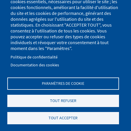
cookies essentiels, nécessaires pour utiliser le site ; les
cookies fonctionnels, améliorant la facilité d'utilisation
du site et les cookies de performance, générant des
données agrégées sur l'utilisation du site et des
statistiques. En choisissant "ACCEPTER TOUT", vous
consentez à l'utilisation de tous les cookies. Vous
pouvez accepter ou refuser des types de cookies
individuels et révoquer votre consentement à tout
moment dans les "Paramètres".
Politique de confidentialité
Documentation des cookies
PARAMÈTRES DE COOKIE
Menu
Se connecter
du
Menu
TOUT REFUSER
Plan du site
Politique de confidentialité
compte
Pied
de
Mentions Légales
Paramètres des cookies
de
TOUT ACCEPTER
l'utilisateur
.
page