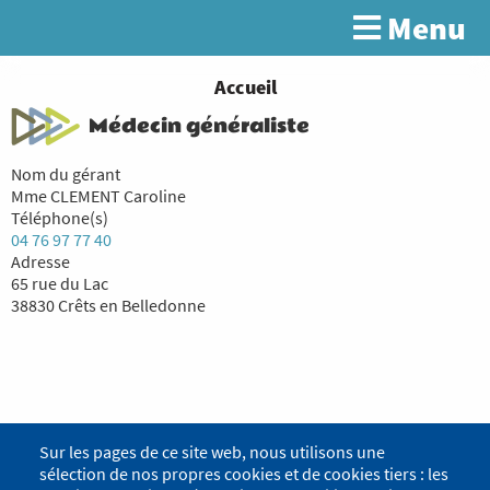
Aller
Menu
Rechercher
au
contenu
principal
You
Accueil
are
Médecin généraliste
here
Nom du gérant
Mme CLEMENT Caroline
Téléphone(s)
04 76 97 77 40
Adresse
65 rue du Lac
38830 Crêts en Belledonne
Sur les pages de ce site web, nous utilisons une
sélection de nos propres cookies et de cookies tiers : les