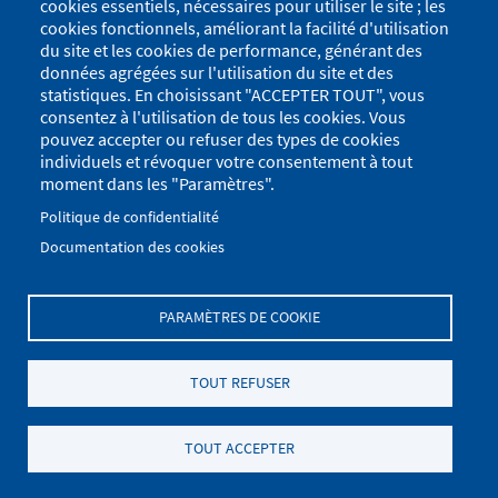
cookies essentiels, nécessaires pour utiliser le site ; les
cookies fonctionnels, améliorant la facilité d'utilisation
du site et les cookies de performance, générant des
données agrégées sur l'utilisation du site et des
statistiques. En choisissant "ACCEPTER TOUT", vous
consentez à l'utilisation de tous les cookies. Vous
pouvez accepter ou refuser des types de cookies
individuels et révoquer votre consentement à tout
moment dans les "Paramètres".
Politique de confidentialité
Documentation des cookies
PARAMÈTRES DE COOKIE
Menu
Se connecter
du
Menu
TOUT REFUSER
Plan du site
Politique de confidentialité
compte
Pied
de
Mentions Légales
Paramètres des cookies
de
TOUT ACCEPTER
l'utilisateur
.
page