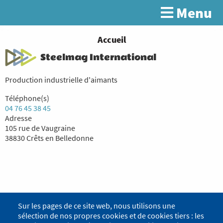
Aller
Menu
Rechercher
au
contenu
principal
You
Accueil
are
Steelmag International
here
Production industrielle d'aimants
Téléphone(s)
04 76 45 38 45
Adresse
105 rue de Vaugraine
38830 Crêts en Belledonne
Sur les pages de ce site web, nous utilisons une
sélection de nos propres cookies et de cookies tiers : les