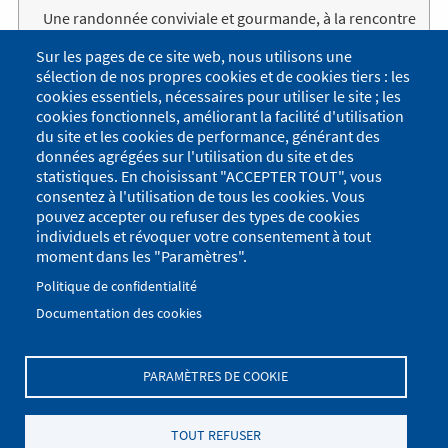
Une randonnée conviviale et gourmande, à la rencontre
des hameaux et des habitants de Crêts en Belledonne. 7
Sur les pages de ce site web, nous utilisons une
points de ravitaillement tout au long des...
sélection de nos propres cookies et de cookies tiers : les
Lire la suite
cookies essentiels, nécessaires pour utiliser le site ; les
Pagination
cookies fonctionnels, améliorant la facilité d'utilisation
Première
« Premier
Dernière
Dernier »
du site et les cookies de performance, générant des
page
page
données agrégées sur l'utilisation du site et des
Nos projets
Tog
statistiques. En choisissant "ACCEPTER TOUT", vous
consentez à l'utilisation de tous les cookies. Vous
Projets subventionnés
pouvez accepter ou refuser des types de cookies
individuels et révoquer votre consentement à tout
Toutes les actualités
moment dans les "Paramètres".
Agenda
Politique de confidentialité
Documentation des cookies
Le journal
PARAMÈTRES DE COOKIE
Menu
Se connecter
du
Menu
TOUT REFUSER
Plan du site
Politique de confidentialité