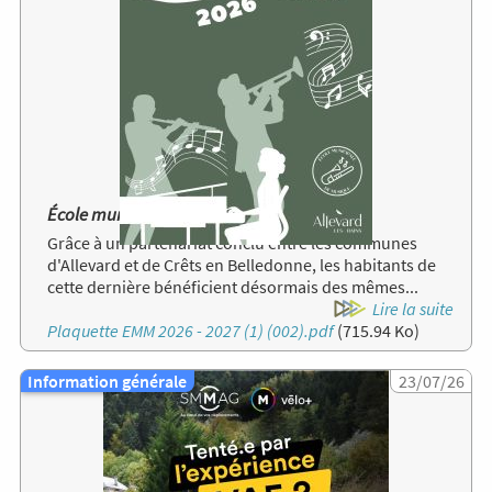
École municipale de musique d'Allevard
Grâce à un partenariat conclu entre les communes
d'Allevard et de Crêts en Belledonne, les habitants de
cette dernière bénéficient désormais des mêmes...
Lire la suite
Document
Plaquette EMM 2026 - 2027 (1) (002).pdf
(715.94 Ko)
Information générale
Image
23/07/26