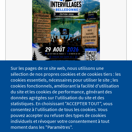
Sur les pages de ce site web, nous utilisons une
sélection de nos propres cookies et de cookies tiers : les
L’Intervillages de Belledonne
cookies essentiels, nécessaires pour utiliser le site ; les
cookies fonctionnels, améliorant la facilité d'utilisation
Réservez la date du samedi 29 août 2026 pour la 1ʳᵉ
du site et les cookies de performance, générant des
édition de l’Intervillages de Belledonne.
données agrégées sur l'utilisation du site et des
Compétition intervillages : inscrivez-vous par équipes
statistiques. En choisissant "ACCEPTER TOUT", vous
de...
consentez à l'utilisation de tous les cookies. Vous
Lire la suite
pouvez accepter ou refuser des types de cookies
Document
Reglement_Intervillages_Belledonne et Autorisation
individuels et révoquer votre consentement à tout
parentale.pdf
(1.8 Mo)
moment dans les "Paramètres".