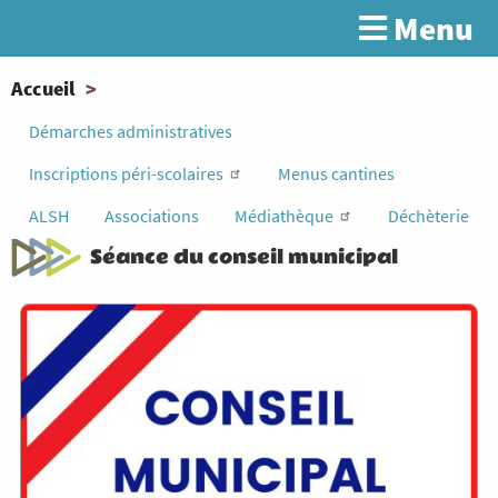
Aller
Menu
Rechercher
au
contenu
principal
You
Accueil
are
Démarches administratives
here
Inscriptions péri-scolaires
Menus cantines
ALSH
Associations
Médiathèque
Déchèterie
Séance du conseil municipal
Image