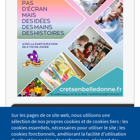
ven, 23 jan 2026, 19h00
-
22h00
Sur les pages de ce site web, nous utilisons une
📵 Défi : une soirée sans écran !
sélection de nos propres cookies et de cookies tiers : les
cookies essentiels, nécessaires pour utiliser le site ; les
Et si on débranchait pour se retrouver ?
cookies fonctionnels, améliorant la facilité d'utilisation
Jeux, activités créatives, lecture, discussions… chacun