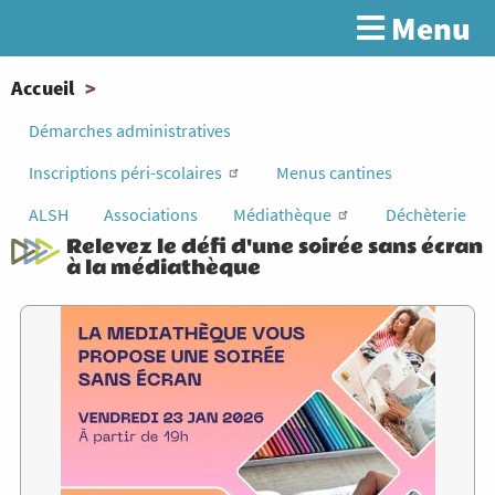
Aller
Menu
Rechercher
au
contenu
principal
You
Accueil
are
Démarches administratives
here
Inscriptions péri-scolaires
Menus cantines
ALSH
Associations
Médiathèque
Déchèterie
Relevez le défi d'une soirée sans écran
à la médiathèque
Image